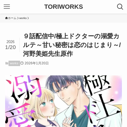
TORIWORKS
ホーム
works
９話配信中/極上ドクターの溺愛カ
2026
ルテ～甘い秘密は恋のはじまり～/
1/20
河野美姫先生原作
2026年1月20日
works